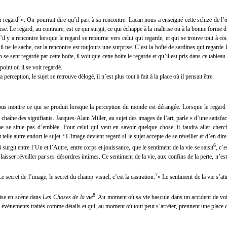
2
u regard
». On pourrait dire qu’il part à sa rencontre. Lacan nous a enseigné cette schize de l’
nise. Le regard, au contraire, est ce qui surgit, ce qui échappe à la maîtrise ou à la bonne forme
l y a rencontre lorsque le regard se retourne vers celui qui regarde, et qui se trouve tout à 
 ne le sache, car la rencontre est toujours une surprise. C’est la boîte de sardines qui regarde 
n se sent regardé par cette boîte, il voit que cette boîte le regarde et qu’il est pris dans ce tableau 
point où il se voit regardé.
erception, le sujet se retrouve délogé, il n’est plus tout à fait à la place où il pensait être.
ous montre ce qui se produit lorsque la perception du monde est dérangée. Lorsque le regard ap
a chaîne des signifiants. Jacques-Alain Miller, au sujet des images de l’art, parle « d’une satisfa
 ne se situe pas d’emblée. Pour celui qui veut en savoir quelque chose, il faudra aller cherch
 telle autre endort le sujet ? L’image devient regard si le sujet accepte de se réveiller et d’en d
6
urgit entre l’Un et l’Autre, entre corps et jouissance, que le sentiment de la vie se saisit
, c’
laisser réveiller par ses désordres intimes. Ce sentiment de la vie, aux confins de la perte, n’est
7
e secret de l’image, le secret du champ visuel, c’est la castration.
» Le sentiment de la vie s’at
8
mise en scène dans
Les Choses de la vie
. Au moment où sa vie bascule dans un accident de voit
s événements traités comme détails et qui, au moment où tout peut s’arrêter, prennent une place c