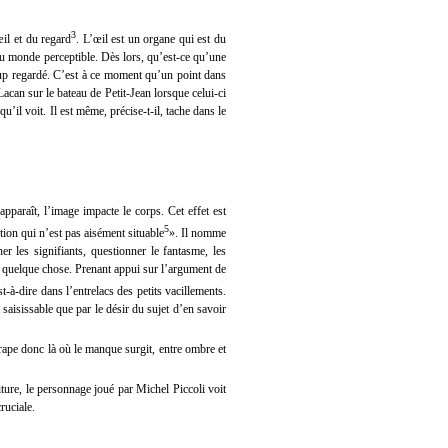
3
œil et du regard
. L’œil est un organe qui est du
 du monde perceptible. Dès lors, qu’est-ce qu’une
coup regardé. C’est à ce moment qu’un point dans
Lacan sur le bateau de Petit-Jean lorsque celui-ci
qu’il voit. Il est même, précise-t-il, tache dans le
paraît, l’image impacte le corps. Cet effet est
5
ction qui n’est pas aisément situable
». Il nomme
er les signifiants, questionner le fantasme, les
ire quelque chose. Prenant appui sur l’argument de
est-à-dire dans l’entrelacs des petits vacillements.
 saisissable que par le désir du sujet d’en savoir
trape donc là où le manque surgit, entre ombre et
ure, le personnage joué par Michel Piccoli voit
ruciale.