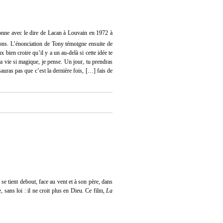
ésonne avec le dire de Lacan à Louvain en 1972 à
vons. L’énonciation de Tony témoigne ensuite de
ux bien croire qu’il y a un au-delà si cette idée te
la vie si magique, je pense. Un jour, tu prendras
sauras pas que c’est la dernière fois, […] fais de
se tient debout, face au vent et à son père, dans
, sans loi : il ne croit plus en Dieu. Ce film,
La