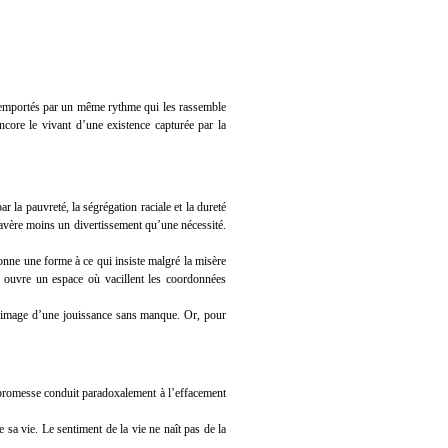
, emportés par un même rythme qui les rassemble
ncore le vivant d’une existence capturée par la
la pauvreté, la ségrégation raciale et la dureté
’avère moins un divertissement qu’une nécessité.
onne une forme à ce qui insiste malgré la misère
le ouvre un espace où vacillent les coordonnées
 l’image d’une jouissance sans manque. Or, pour
e promesse conduit paradoxalement à l’effacement
sa vie. Le sentiment de la vie ne naît pas de la