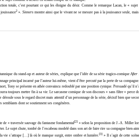
ction totale, c’est pourtant ce qui les éloigne du désir. Comme le remarque Lacan, le « sujet n
2
 jouissance
».
Sinners
montre ainsi que le vivant ne se mesure pas à la jouissance seule, mais
annique du stand-up et auteur de séries, explique que l’idée de sa série tragico-comique
After 
onnage principal incarné par l’auteur lui-même, vient d’être percuté par la perte de sa compagn
 mort, Tony se présente en athée convaincu redoublé par une position cynique. Persuadé qu’il n’a 
il pourra toujours mettre fin à sa vie. Le sarcasme comique de son discours « sans filtre » perce do
se déroule sous le regard discret mais attentif d’un personnage de la série, décisif bien que second
es semblants dont se soutiennent ses congénères.
[
2
]
te de « traversée sauvage du fantasme fondamental
» selon la proposition de J.-A. Miller l
er. Le sujet chute, tombé de l’escabeau modelé dans son art de faire rire sa compagne bien-aimé
[
3
]
a vie s’attrape […] là où le manque surgit, entre ombre et lumière.
» Il s’agit de cette scèn