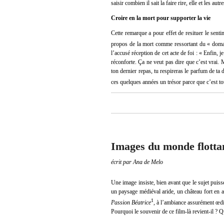
saisir combien il sait la faire rire, elle et les autr
Croire en la mort pour supporter la vie
Cette remarque a pour effet de resituer le sent
propos de la mort comme ressortant du « domai
l’accusé réception de cet acte de foi : « Enfin, 
réconforte. Ça ne veut pas dire que c’est vrai. 
ton dernier repas, tu respireras le parfum de ta 
ces quelques années un trésor parce que c’est tou
Images du monde flotta
écrit par Ana de Melo
Une image insiste, bien avant que le sujet puiss
un paysage médiéval aride, un château fort en ar
1
Passion Béatrice
, à l’ambiance assurément œdip
Pourquoi le souvenir de ce film-là revient-il ? 