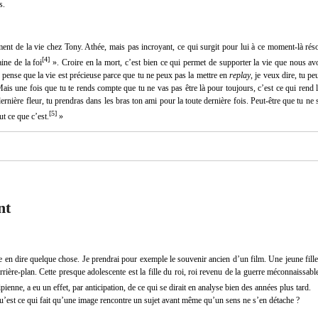
es.
iment de la vie chez Tony. Athée, mais pas incroyant, ce qui surgit pour lui à ce moment-là r
[
4
]
ne de la foi
». Croire en la mort, c’est bien ce qui permet de supporter la vie que nous a
je pense que la vie est précieuse parce que tu ne peux pas la mettre en
replay
, je veux dire, tu pe
Mais une fois que tu te rends compte que tu ne vas pas être là pour toujours, c’est ce qui rend 
dernière fleur, tu prendras dans les bras ton ami pour la toute dernière fois. Peut-être que tu ne 
[
5
]
t ce que c’est.
»
nt
e en dire quelque chose. Je prendrai pour exemple le souvenir ancien d’un film. Une jeune fille 
rière-plan. Cette presque adolescente est la fille du roi, roi revenu de la guerre méconnaissable
ienne, a eu un effet, par anticipation, de ce qui se dirait en analyse bien des années plus tard.
Qu’est ce qui fait qu’une image rencontre un sujet avant même qu’un sens ne s’en détache ?