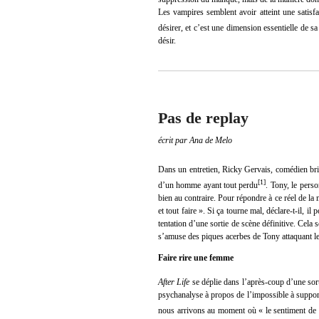
Les vampires semblent avoir atteint une satisfa
désirer, et c’est une dimension essentielle de sa
désir.
Pas de replay
écrit par Ana de Melo
Dans un entretien, Ricky Gervais, comédien brit
[
1
]
d’un homme ayant tout perdu
. Tony, le pers
bien au contraire. Pour répondre à ce réel de la
et tout faire ». Si ça tourne mal, déclare-t-il, 
tentation d’une sortie de scène définitive. Cela 
s’amuse des piques acerbes de Tony attaquant l
Faire rire une femme
After Life
se déplie dans l’après-coup d’une sor
psychanalyse à propos de l’impossible à support
nous arrivons au moment où « le sentiment de l