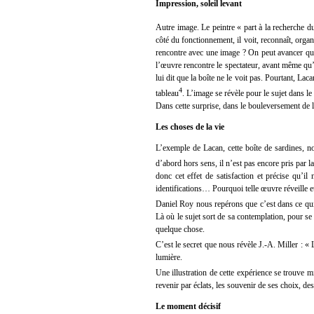
Impression, soleil levant
Autre image. Le peintre « part à la recherche d
côté du fonctionnement, il voit, reconnaît, orga
rencontre avec une image ? On peut avancer qu’i
l’œuvre rencontre le spectateur, avant même qu’il
lui dit que la boîte ne le voit pas. Pourtant, Laca
4
tableau
. L’image se révèle pour le sujet dans le 
Dans cette surprise, dans le bouleversement de la p
Les choses de la vie
L’exemple de Lacan, cette boîte de sardines, n
d’abord hors sens, il n’est pas encore pris par l
donc cet effet de satisfaction et précise qu’il
identifications… Pourquoi telle œuvre réveille et
Daniel Roy nous repérons que c’est dans ce qui s
Là où le sujet sort de sa contemplation, pour se 
quelque chose.
C’est le secret que nous révèle J.-A. Miller : « L
lumière.
Une illustration de cette expérience se trouve 
revenir par éclats, les souvenir de ses choix, de
Le moment décisif