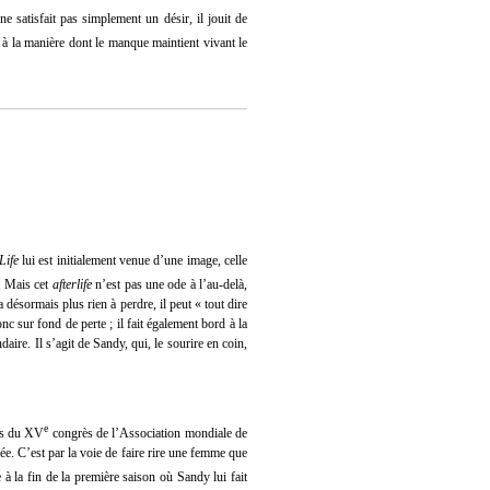
e satisfait pas simplement un désir, il jouit de
 à la manière dont le manque maintient vivant le
Life
lui est initialement venue d’une image, celle
e. Mais cet
afterlife
n’est pas une ode à l’au-delà,
désormais plus rien à perdre, il peut « tout dire
nc sur fond de perte ; il fait également bord à la
aire. Il s’agit de Sandy, qui, le sourire en coin,
e
ors du XV
congrès de l’Association mondiale de
e. C’est par la voie de faire rire une femme que
e à la fin de la première saison où Sandy lui fait