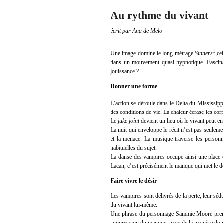
Au rythme du vivant
écrit par Ana de Melo
1
Une image domine le long métrage
Sinners
,ce
dans un mouvement quasi hypnotique. Fascinante
jouissance ?
Donner une forme
L’action se déroule dans le Delta du Mississip
des conditions de vie. La chaleur écrase les co
Le
juke joint
devient un lieu où le vivant peut enc
La nuit qui enveloppe le récit n’est pas seulem
et la menace. La musique traverse les personna
habituelles du sujet.
La danse des vampires occupe ainsi une place c
Lacan, c’est précisément le manque qui met le dés
Faire vivre le désir
Les vampires sont délivrés de la perte, leur sé
du vivant lui-même.
Une phrase du personnage Sammie Moore prend alo
suppression du manque, mais de la manière dont 