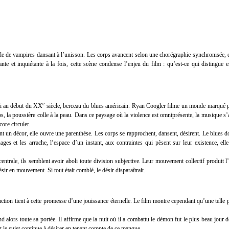
lle de vampires dansant à l’unisson. Les corps avancent selon une chorégraphie synchronisée
 et inquiétante à la fois, cette scène condense l’enjeu du film : qu’est-ce qui distingue e
e
pi au début du XX
siècle, berceau du blues américain. Ryan Coogler filme un monde marqué par 
rps, la poussière colle à la peau. Dans ce paysage où la violence est omniprésente, la musique s
ore circuler.
ent un décor, elle ouvre une parenthèse. Les corps se rapprochent, dansent, désirent. Le blues d
ges et les arrache, l’espace d’un instant, aux contraintes qui pèsent sur leur existence, el
entrale, ils semblent avoir aboli toute division subjective. Leur mouvement collectif produit
ir en mouvement. Si tout était comblé, le désir disparaîtrait.
duction tient à cette promesse d’une jouissance éternelle. Le film montre cependant qu’une tell
rs toute sa portée. Il affirme que la nuit où il a combattu le démon fut le plus beau jour de 
le sujet continue à désirer en tenant compte de ce manque.