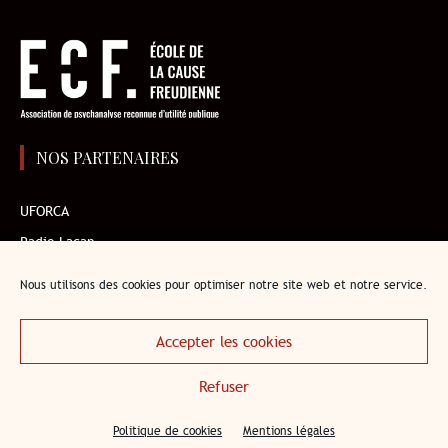
NOS PARTENAIRES
UFORCA
Radio Lacan
AMP
Nous utilisons des cookies pour optimiser notre site web et notre service.
Institut de l’enfant
Librairie en ligne de l’ECF
Accepter les cookies
Refuser
accueil
mentions légales
Politique de cookies
contact
Politique de cookies
Mentions légales
Copyright © 2026 École de la Cause freudienne (association RUP).