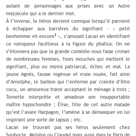
autant de personnages aux prises avec un Autre
majuscule qui a le dernier mot.
À l’inverse, le héros devient comique lorsqu’il parvient
à échapper aux barrières du signifiant – « petit
3
bonhomme vit encore
», s’amusait Lacan en identifiant
ce vainqueur facétieux à la figure du phallus. On ne
s’étonnera pas que la grande comédie nous fasse croiser
de nombreuses femmes, fines mouches qui mettent le
signifiant, plus ou moins patriarcal, échec et mat. La
jeune Agnès, fausse ingénue et vraie rouée, fait ainsi
d’Arnolphe, le barbon qui l’enferme par crainte d’être
cocu, un amoureux transi acceptant le ménage à trois ;
Toinette interprète et amadoue son insupportable
maître hypochondre ; Élise, fille de cet autre malade
qu’est l’avare Harpagon, l’amène à se démasquer en lui
inspirant une sorte de lapsus ; etc.
Lacan ne trouvait pas ses héros seulement chez
Sophocle, Molière ou Claudel mais aussi dans le Paris de