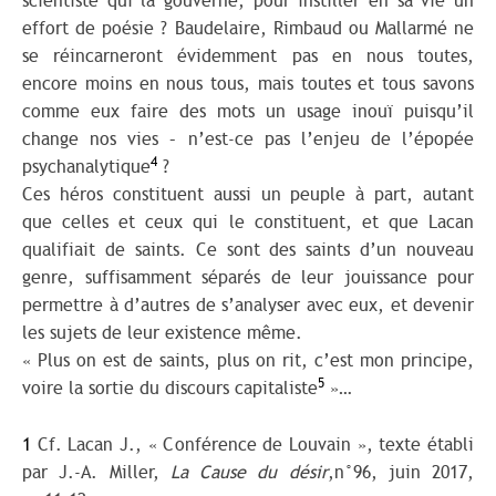
scientiste qui la gouverne, pour instiller en sa vie un
effort de poésie ? Baudelaire, Rimbaud ou Mallarmé ne
se réincarneront évidemment pas en nous toutes,
encore moins en nous tous, mais toutes et tous savons
comme eux faire des mots un usage inouï puisqu’il
change nos vies – n’est-ce pas l’enjeu de l’épopée
4
psychanalytique
?
Ces héros constituent aussi un peuple à part, autant
que celles et ceux qui le constituent, et que Lacan
qualifiait de saints. Ce sont des saints d’un nouveau
genre, suffisamment séparés de leur jouissance pour
permettre à d’autres de s’analyser avec eux, et devenir
les sujets de leur existence même.
« Plus on est de saints, plus on rit, c’est mon principe,
5
voire la sortie du discours capitaliste
»…
1
Cf. Lacan J., « Conférence de Louvain », texte établi
par J.-A. Miller,
La Cause du désir
,n°96, juin 2017,