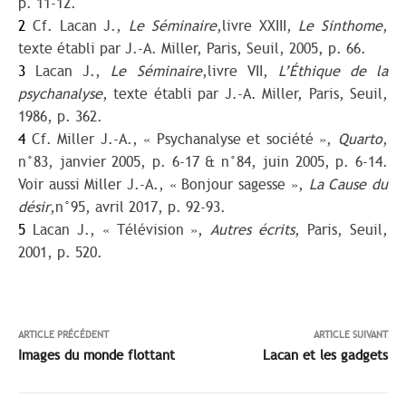
p. 11-12.
2
Cf. Lacan J.,
Le Séminaire
,livre XXIII,
Le Sinthome
,
texte établi par J.-A. Miller, Paris, Seuil, 2005, p. 66.
3
Lacan J.,
Le Séminaire
,livre VII,
L’Éthique de la
psychanalyse
, texte établi par J.-A. Miller, Paris, Seuil,
1986, p. 362.
4
Cf. Miller J.-A., « Psychanalyse et société »,
Quarto
,
n°83, janvier 2005, p. 6-17 & n°84, juin 2005, p. 6-14.
Voir aussi Miller J.-A., « Bonjour sagesse »,
La Cause du
désir
,n°95, avril 2017, p. 92-93.
5
Lacan J., « Télévision »,
Autres écrits
, Paris, Seuil,
2001, p. 520.
ARTICLE PRÉCÉDENT
ARTICLE SUIVANT
Images du monde flottant
Lacan et les gadgets