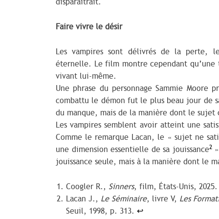
disparaîtrait.
Faire vivre le désir
Les vampires sont délivrés de la perte, l
éternelle. Le film montre cependant qu’une 
vivant lui-même.
Une phrase du personnage Sammie Moore pren
combattu le démon fut le plus beau jour de sa
du manque, mais de la manière dont le sujet
Les vampires semblent avoir atteint une satis
Comme le remarque Lacan, le « sujet ne satisf
2
une dimension essentielle de sa jouissance
»
jouissance seule, mais à la manière dont le m
Coogler R.,
Sinners
, film, États-Unis, 2025
Lacan J.,
Le Séminaire
, livre V,
Les Format
Seuil, 1998, p. 313.
↩︎