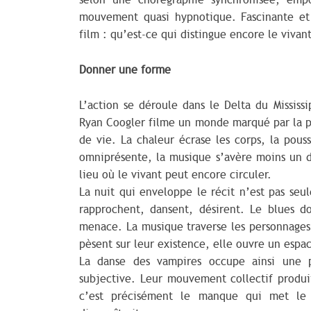
selon une chorégraphie synchronisée, em
mouvement quasi hypnotique. Fascinante et 
film : qu’est-ce qui distingue encore le vivan
Donner une forme
L’action se déroule dans le Delta du Mississ
Ryan Coogler filme un monde marqué par la pa
de vie. La chaleur écrase les corps, la pous
omniprésente, la musique s’avère moins un 
lieu où le vivant peut encore circuler.
La nuit qui enveloppe le récit n’est pas seu
rapprochent, dansent, désirent. Le blues d
menace. La musique traverse les personnages 
pèsent sur leur existence, elle ouvre un espa
La danse des vampires occupe ainsi une pl
subjective. Leur mouvement collectif produi
c’est précisément le manque qui met le 