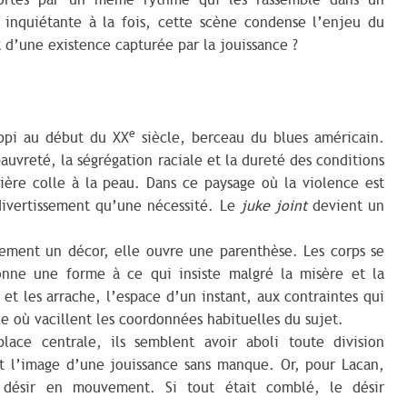
portés par un même rythme qui les rassemble dans un
inquiétante à la fois, cette scène condense l’enjeu du
t d’une existence capturée par la jouissance ?
e
ippi au début du XX
siècle, berceau du blues américain.
uvreté, la ségrégation raciale et la dureté des conditions
sière colle à la peau. Dans ce paysage où la violence est
divertissement qu’une nécessité. Le
juke joint
devient un
lement un décor, elle ouvre une parenthèse. Les corps se
onne une forme à ce qui insiste malgré la misère et la
et les arrache, l’espace d’un instant, aux contraintes qui
ce où vacillent les coordonnées habituelles du sujet.
ace centrale, ils semblent avoir aboli toute division
t l’image d’une jouissance sans manque. Or, pour Lacan,
désir en mouvement. Si tout était comblé, le désir