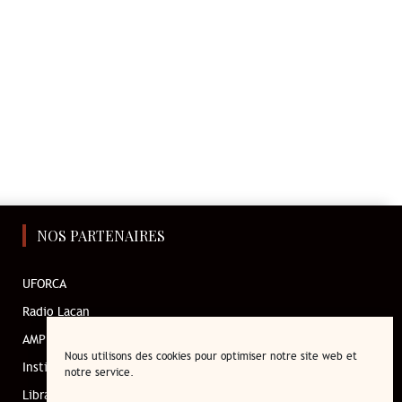
NOS PARTENAIRES
UFORCA
Radio Lacan
AMP
Nous utilisons des cookies pour optimiser notre site web et
Institut de l’enfant
notre service.
Librairie en ligne de l’ECF