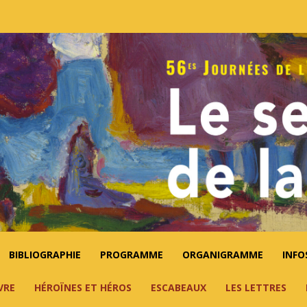
BIBLIOGRAPHIE
PROGRAMME
ORGANIGRAMME
INFO
VRE
HÉROÏNES ET HÉROS
ESCABEAUX
LES LETTRES