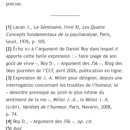
précise.
[1]
Lacan J.,
Le Séminaire
, livre XI,
Les Quatre
Concepts fondamentaux de la psychanalyse,
Paris,
Seuil, 1976, p. 105.
[2]
Écho ici à l’argument de Daniel Roy dans lequel il
apporte cette belle expression : « faire usage de son
goût de vivre
», Roy D., « Argument des J56 », Blog des
56es journées de l’ECF, avril 2026, publication en ligne.
[3]
Expression de J.-A. Miller pour désigner, depuis une
interrogation concernant les troubles de l’humeur, le
« désordre provoqué au joint le plus intime du
sentiment de la vie », Miller J.-A., in Miller J.-A.
(s/dir),
Variétés de l’humeur
, Paris, Navarin, 2008,
p. 74.
[4]
Roy D., « Argument des J56 »,
op. cit
.
[5]
Ibid
.