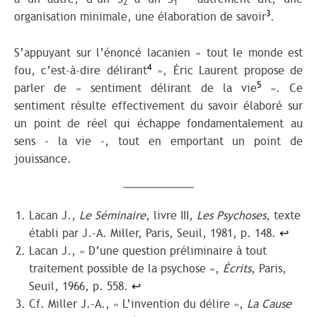
2
1
3
organisation minimale, une élaboration de savoir
.
S’appuyant sur l’énoncé lacanien « tout le monde est
4
fou, c’est-à-dire délirant
», Éric Laurent propose de
5
parler de « sentiment délirant de la vie
». Ce
sentiment résulte effectivement du savoir élaboré sur
un point de réel qui échappe fondamentalement au
sens – la vie –, tout en emportant un point de
jouissance.
Lacan J.,
Le Séminaire
, livre III,
Les Psychoses
, texte
établi par J.-A. Miller, Paris, Seuil, 1981, p. 148.
↩︎
Lacan J., « D’une question préliminaire à tout
traitement possible de la psychose »,
Écrits
, Paris,
Seuil, 1966, p. 558.
↩︎
Cf. Miller J.-A., « L’invention du délire »,
La Cause